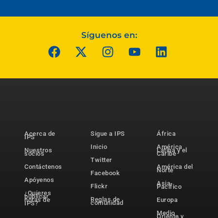
Síguenos en:
Acerca de
Sigue a IPS
África
IPS
Inicio
América
Nuestros
Latina y el
socios
Caribe
Twitter
Contáctenos
América del
Norte
Facebook
Apóyenos
Asia-
Flickr
Pacífico
¿Quieres
publicar
Reglas de
notas de
Europa
comunidad
IPS?
Medio
Oriente y