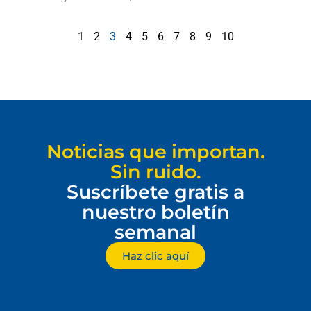
1
2
3
4
5
6
7
8
9
10
Noticias que importan.
Sin ruido.
Suscríbete gratis a
nuestro boletín
semanal
Haz clic aquí