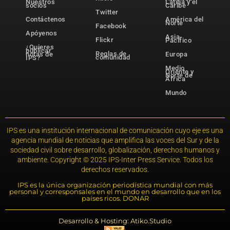
Nuestros
Latina y el
socios
Caribe
Twitter
Contáctenos
América del
Norte
Facebook
Apóyenos
Asia-
Flickr
Pacífico
¿Quieres
publicar
Reglas de
notas de
Europa
comunidad
IPS?
Medio
Oriente y
Norte de
África
Mundo
IPS es una institución internacional de comunicación cuyo eje es una
agencia mundial de noticias que amplifica las voces del Sur y de la
sociedad civil sobre desarrollo, globalización, derechos humanos y
ambiente. Copyright © 2025 IPS-Inter Press Service. Todos los
derechos reservados.
IPS es la única organización periodística mundial con más
personal y corresponsales en el mundo en desarrollo que en los
países ricos. DONAR
Desarrollo & Hosting: Atiko.Studio