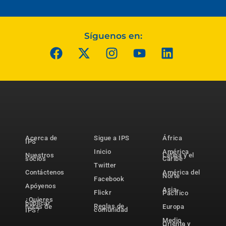
Síguenos en:
Acerca de
Sigue a IPS
África
IPS
Inicio
América
Nuestros
Latina y el
socios
Caribe
Twitter
Contáctenos
América del
Norte
Facebook
Apóyenos
Asia-
Flickr
Pacífico
¿Quieres
publicar
Reglas de
notas de
Europa
comunidad
IPS?
Medio
Oriente y