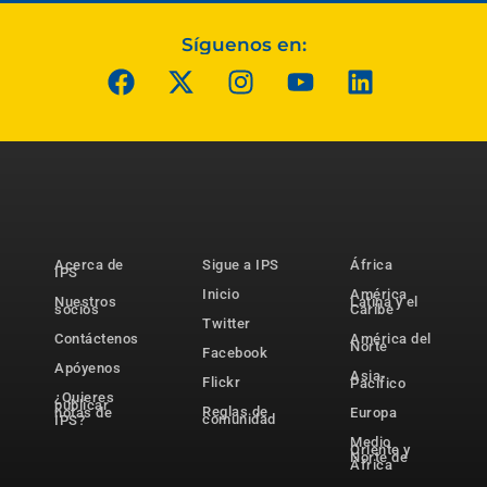
Síguenos en:
Acerca de
Sigue a IPS
África
IPS
Inicio
América
Nuestros
Latina y el
socios
Caribe
Twitter
Contáctenos
América del
Norte
Facebook
Apóyenos
Asia-
Flickr
Pacífico
¿Quieres
publicar
Reglas de
notas de
Europa
comunidad
IPS?
Medio
Oriente y
Norte de
África