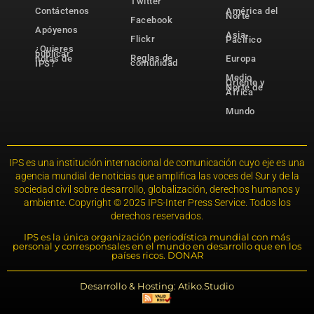
Twitter
Contáctenos
América del
Norte
Facebook
Apóyenos
Asia-
Flickr
Pacífico
¿Quieres
publicar
Reglas de
notas de
Europa
comunidad
IPS?
Medio
Oriente y
Norte de
África
Mundo
IPS es una institución internacional de comunicación cuyo eje es una
agencia mundial de noticias que amplifica las voces del Sur y de la
sociedad civil sobre desarrollo, globalización, derechos humanos y
ambiente. Copyright © 2025 IPS-Inter Press Service. Todos los
derechos reservados.
IPS es la única organización periodística mundial con más
personal y corresponsales en el mundo en desarrollo que en los
países ricos. DONAR
Desarrollo & Hosting: Atiko.Studio