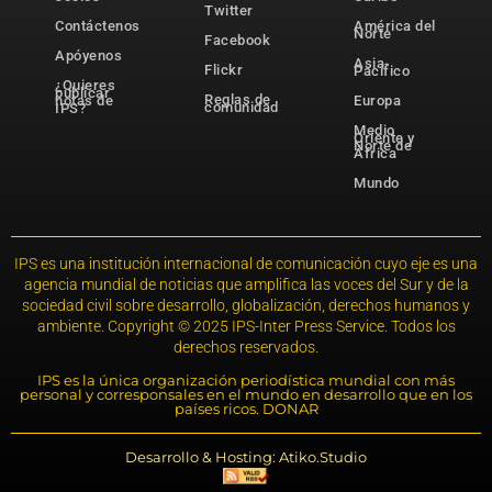
Twitter
Contáctenos
América del
Norte
Facebook
Apóyenos
Asia-
Flickr
Pacífico
¿Quieres
publicar
Reglas de
notas de
Europa
comunidad
IPS?
Medio
Oriente y
Norte de
África
Mundo
IPS es una institución internacional de comunicación cuyo eje es una
agencia mundial de noticias que amplifica las voces del Sur y de la
sociedad civil sobre desarrollo, globalización, derechos humanos y
ambiente. Copyright © 2025 IPS-Inter Press Service. Todos los
derechos reservados.
IPS es la única organización periodística mundial con más
personal y corresponsales en el mundo en desarrollo que en los
países ricos. DONAR
Desarrollo & Hosting: Atiko.Studio