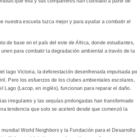
ntulas que ella y sus compañeros han cultivado a partir de
 nuestra escuela luzca mejor y para ayudar a combatir el
to de base en el país del este de África, donde estudiantes,
unen para combatir la degradación ambiental a través de la
 del lago Victoria, la deforestación desenfrenada impulsada po
éril. Pero los esfuerzos de los clubes ambientales escolares,
 Lago (Lacop, en inglés), funcionan para reparar el daño.
vias irregulares y las sequías prolongadas han transformado
, una tendencia que solo se aceleró desde que comenzó la
 mundial World Neighbors y la Fundación para el Desarrollo