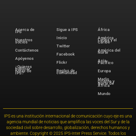
Acerca de
Sigue a IPS
África
IPS
Inicio
América
Nuestros
Latina y el
socios
Caribe
Twitter
Contáctenos
América del
Norte
Facebook
Apóyenos
Asia-
Flickr
Pacífico
¿Quieres
publicar
Reglas de
notas de
Europa
comunidad
IPS?
Medio
Oriente y
Norte de
África
Mundo
IPS es una institución internacional de comunicación cuyo eje es una
agencia mundial de noticias que amplifica las voces del Sur y de la
sociedad civil sobre desarrollo, globalización, derechos humanos y
ambiente. Copyright © 2025 IPS-Inter Press Service. Todos los