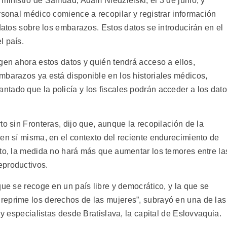
ministro de Sanidad, Adam Niedzielski, el 3 de junio, y
rsonal médico comience a recopilar y registrar información
 datos sobre los embarazos. Estos datos se introducirán en el
l país.
gen ahora estos datos y quién tendrá acceso a ellos,
mbarazos ya está disponible en los historiales médicos,
tado que la policía y los fiscales podrán acceder a los dat
to sin Fronteras, dijo que, aunque la recopilación de la
en sí misma, en el contexto del reciente endurecimiento de
rto, la medida no hará más que aumentar los temores entre la
eproductivos.
que se recoge en un país libre y democrático, y la que se
reprime los derechos de las mujeres”, subrayó en una de las
 y especialistas desde Bratislava, la capital de Eslovvaquia.