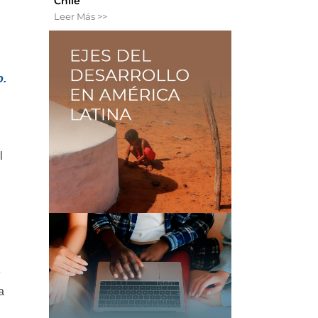
Chile
Leer Más >>
o.
l
e
a