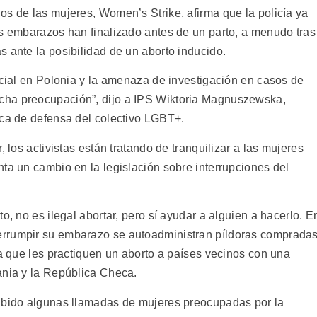
os de las mujeres, Women’s Strike, afirma que la policía ya
os embarazos han finalizado antes de un parto, a menudo tras
 ante la posibilidad de un aborto inducido.
icial en Polonia y la amenaza de investigación en casos de
cha preocupación”, dijo a IPS Wiktoria Magnuszewska,
aca de defensa del colectivo LGBT+.
, los activistas están tratando de tranquilizar a las mujeres
ta un cambio en la legislación sobre interrupciones del
o, no es ilegal abortar, pero sí ayudar a alguien a hacerlo. E
errumpir su embarazo se autoadministran píldoras comprada
ra que les practiquen un aborto a países vecinos con una
ania y la República Checa.
cibido algunas llamadas de mujeres preocupadas por la