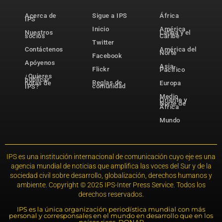
Acerca de
Sigue a IPS
África
IPS
Inicio
América
Nuestros
Latina y el
socios
Caribe
Twitter
Contáctenos
América del
Norte
Facebook
Apóyenos
Asia-
Flickr
Pacífico
¿Quieres
publicar
Reglas de
notas de
Europa
comunidad
IPS?
Medio
Oriente y
Norte de
África
Mundo
IPS es una institución internacional de comunicación cuyo eje es una
agencia mundial de noticias que amplifica las voces del Sur y de la
sociedad civil sobre desarrollo, globalización, derechos humanos y
ambiente. Copyright © 2025 IPS-Inter Press Service. Todos los
derechos reservados.
IPS es la única organización periodística mundial con más
personal y corresponsales en el mundo en desarrollo que en los