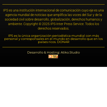
IPS es una institución internacional de comunicación cuyo eje es una
agencia mundial de noticias que amplifica las voces del Sur y de la
sociedad civil sobre desarrollo, globalización, derechos humanos y
ambiente. Copyright © 2025 IPS-Inter Press Service. Todos los
derechos reservados.
IPS es la única organización periodística mundial con más
personal y corresponsales en el mundo en desarrollo que en los
países ricos. DONAR
Desarrollo & Hosting: Atiko.Studio