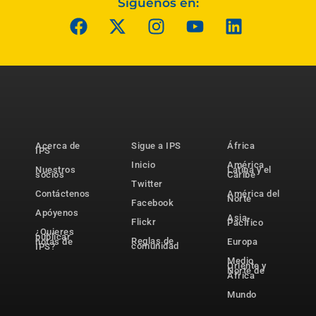
Síguenos en:
Acerca de
Sigue a IPS
África
IPS
Inicio
América
Nuestros
Latina y el
socios
Caribe
Twitter
Contáctenos
América del
Norte
Facebook
Apóyenos
Asia-
Flickr
Pacífico
¿Quieres
publicar
Reglas de
notas de
Europa
comunidad
IPS?
Medio
Oriente y
Norte de
África
Mundo