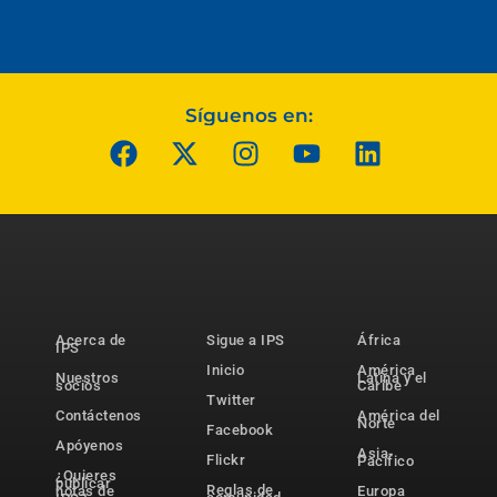
Síguenos en:
Acerca de
Sigue a IPS
África
IPS
Inicio
América
Nuestros
Latina y el
socios
Caribe
Twitter
Contáctenos
América del
Norte
Facebook
Apóyenos
Asia-
Flickr
Pacífico
¿Quieres
publicar
Reglas de
notas de
Europa