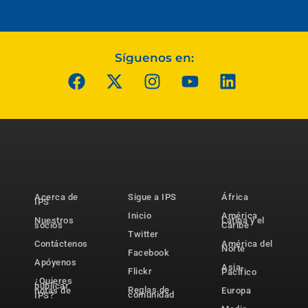
Síguenos en:
Acerca de
Sigue a IPS
África
IPS
Inicio
América
Nuestros
Latina y el
socios
Caribe
Twitter
Contáctenos
América del
Norte
Facebook
Apóyenos
Asia-
Flickr
Pacífico
¿Quieres
publicar
Reglas de
notas de
Europa
comunidad
IPS?