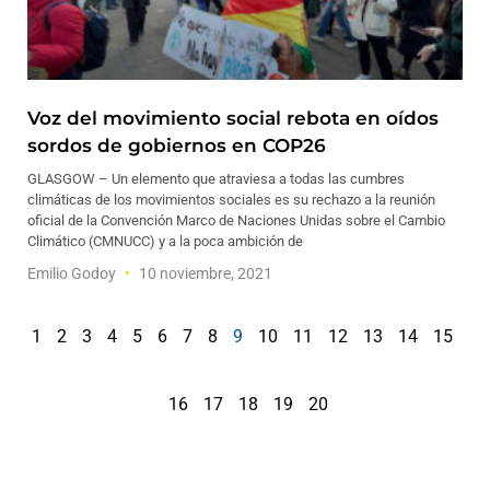
Voz del movimiento social rebota en oídos
sordos de gobiernos en COP26
GLASGOW – Un elemento que atraviesa a todas las cumbres
climáticas de los movimientos sociales es su rechazo a la reunión
oficial de la Convención Marco de Naciones Unidas sobre el Cambio
Climático (CMNUCC) y a la poca ambición de
Emilio Godoy
10 noviembre, 2021
1
2
3
4
5
6
7
8
9
10
11
12
13
14
15
16
17
18
19
20