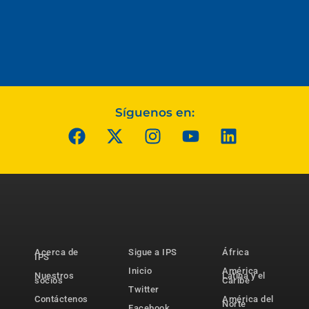
Síguenos en:
Acerca de
Sigue a IPS
África
IPS
Inicio
América
Nuestros
Latina y el
socios
Caribe
Twitter
Contáctenos
América del
Norte
Facebook