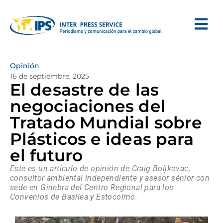
Opinión
16 de septiembre, 2025
El desastre de las
negociaciones del
Tratado Mundial sobre
Plásticos e ideas para
el futuro
Este es un artículo de opinión de Craig Boljkovac,
consultor ambiental independiente y asesor sénior con
sede en Ginebra del Centro Regional para los
Convenios de Basilea y Estocolmo.