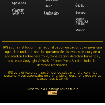
Apóyenos
Asia-
Flickr
Pacífico
¿Quieres
publicar
Reglas de
notas de
Europa
comunidad
IPS?
Medio
Oriente y
Norte de
África
Mundo
IPS es una institución internacional de comunicación cuyo eje es una
agencia mundial de noticias que amplifica las voces del Sur y de la
sociedad civil sobre desarrollo, globalización, derechos humanos y
ambiente. Copyright © 2025 IPS-Inter Press Service. Todos los
derechos reservados.
IPS es la única organización periodística mundial con más
personal y corresponsales en el mundo en desarrollo que en los
países ricos. DONAR
Desarrollo & Hosting: Atiko.Studio