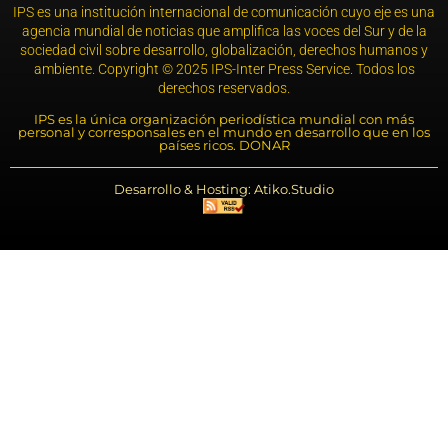
IPS es una institución internacional de comunicación cuyo eje es una
agencia mundial de noticias que amplifica las voces del Sur y de la
sociedad civil sobre desarrollo, globalización, derechos humanos y
ambiente. Copyright © 2025 IPS-Inter Press Service. Todos los
derechos reservados.
IPS es la única organización periodística mundial con más
personal y corresponsales en el mundo en desarrollo que en los
países ricos. DONAR
Desarrollo & Hosting: Atiko.Studio