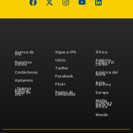
Acerca de
Sigue a IPS
África
IPS
Inicio
América
Nuestros
Latina y el
socios
Caribe
Twitter
Contáctenos
América del
Norte
Facebook
Apóyenos
Asia-
Flickr
Pacífico
¿Quieres
publicar
Reglas de
notas de
Europa
comunidad
IPS?
Medio
Oriente y
Norte de
África
Mundo