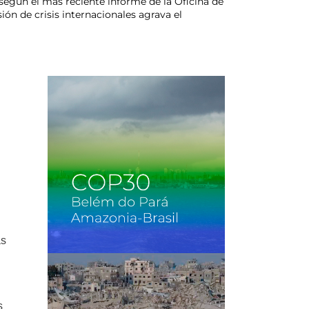
según el más reciente informe de la Oficina de
ión de crisis internacionales agrava el
as
s