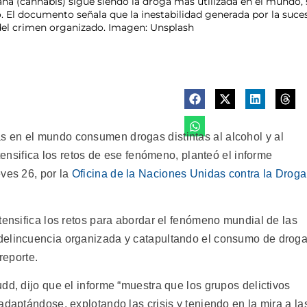
a (cannabis) sigue siendo la droga más utilizada en el mundo, 
. El documento señala que la inestabilidad generada por la suces
 del crimen organizado. Imagen: Unsplash
 en el mundo consumen drogas distintas al alcohol y al
ntensifica los retos de ese fenómeno, planteó el informe
eves 26, por la
Oficina de la Naciones Unidas contra la Droga
tensifica los retos para abordar el fenómeno mundial de las
delincuencia organizada y catapultando el consumo de drog
reporte.
dd, dijo que el informe “muestra que los grupos delictivos
adaptándose, explotando las crisis y teniendo en la mira a la