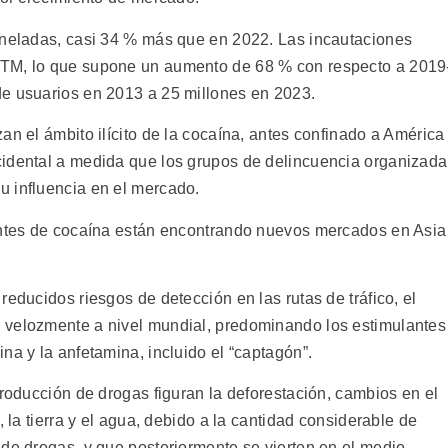
oneladas, casi 34 % más que en 2022. Las incautaciones
 TM, lo que supone un aumento de 68 % con respecto a 2019
de usuarios en 2013 a 25 millones en 2023.
an el ámbito ilícito de la cocaína, antes confinado a América
cidental a medida que los grupos de delincuencia organizada
u influencia en el mercado.
cantes de cocaína están encontrando nuevos mercados en Asia
reducidos riesgos de detección en las rutas de tráfico, el
 velozmente a nivel mundial, predominando los estimulantes
na y la anfetamina, incluido el “captagón”.
producción de drogas figuran la deforestación, cambios en el
, la tierra y el agua, debido a la cantidad considerable de
 de drogas, y que posteriormente se vierten en el medio