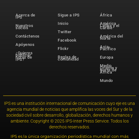
Acerca de
Sigue a IPS
África
IPS
Inicio
América
Nuestros
Latina y el
socios
Caribe
Twitter
Contáctenos
América del
Norte
Facebook
Apóyenos
Asia-
Flickr
Pacífico
¿Quieres
publicar
Reglas de
notas de
Europa
comunidad
IPS?
Medio
Oriente y
Norte de
África
Mundo
IPS es una institución internacional de comunicación cuyo eje es una
agencia mundial de noticias que amplifica las voces del Sur y de la
sociedad civil sobre desarrollo, globalización, derechos humanos y
ambiente. Copyright © 2025 IPS-Inter Press Service. Todos los
derechos reservados.
IPS es la única organización periodística mundial con más