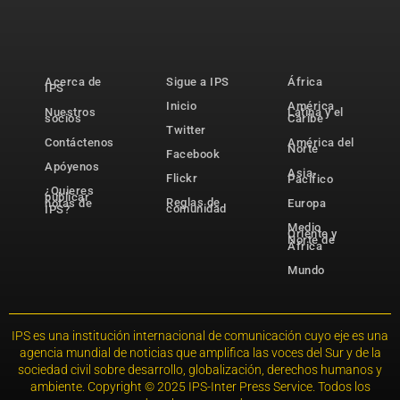
Acerca de
Sigue a IPS
África
IPS
Inicio
América
Nuestros
Latina y el
socios
Caribe
Twitter
Contáctenos
América del
Norte
Facebook
Apóyenos
Asia-
Flickr
Pacífico
¿Quieres
publicar
Reglas de
notas de
Europa
comunidad
IPS?
Medio
Oriente y
Norte de
África
Mundo
IPS es una institución internacional de comunicación cuyo eje es una
agencia mundial de noticias que amplifica las voces del Sur y de la
sociedad civil sobre desarrollo, globalización, derechos humanos y
ambiente. Copyright © 2025 IPS-Inter Press Service. Todos los