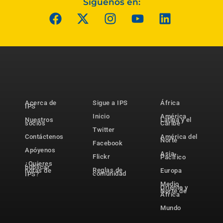
Síguenos en:
Acerca de
Sigue a IPS
África
IPS
Inicio
América
Nuestros
Latina y el
socios
Caribe
Twitter
Contáctenos
América del
Norte
Facebook
Apóyenos
Asia-
Flickr
Pacífico
¿Quieres
publicar
Reglas de
notas de
Europa
comunidad
IPS?
Medio
Oriente y
Norte de
África
Mundo