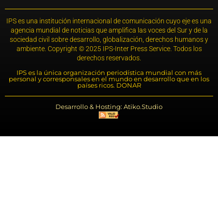
IPS es una institución internacional de comunicación cuyo eje es una
agencia mundial de noticias que amplifica las voces del Sur y de la
sociedad civil sobre desarrollo, globalización, derechos humanos y
ambiente. Copyright © 2025 IPS-Inter Press Service. Todos los
derechos reservados.
IPS es la única organización periodística mundial con más
personal y corresponsales en el mundo en desarrollo que en los
países ricos. DONAR
Desarrollo & Hosting: Atiko.Studio