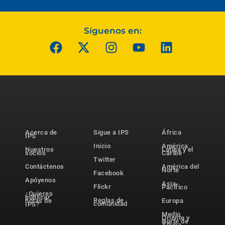
Síguenos en:
Acerca de
Sigue a IPS
África
IPS
Inicio
América
Nuestros
Latina y el
socios
Caribe
Twitter
Contáctenos
América del
Norte
Facebook
Apóyenos
Asia-
Flickr
Pacífico
¿Quieres
publicar
Reglas de
notas de
Europa
comunidad
IPS?
Medio
Oriente y
Norte de
África