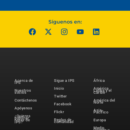
Síguenos en:
Acerca de
Sigue a IPS
África
IPS
Inicio
América
Nuestros
Latina y el
socios
Caribe
Twitter
Contáctenos
América del
Norte
Facebook
Apóyenos
Asia-
Flickr
Pacífico
¿Quieres
publicar
Reglas de
notas de
Europa
comunidad
IPS?
Medio
Oriente y