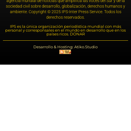
agencia mundial de noticias que amplifica las voces del Sur y de la
sociedad civil sobre desarrollo, globalización, derechos humanos y
ambiente. Copyright © 2025 IPS-Inter Press Service. Todos los
derechos reservados.
IPS es la única organización periodística mundial con más
personal y corresponsales en el mundo en desarrollo que en los
países ricos. DONAR
Desarrollo & Hosting: Atiko.Studio