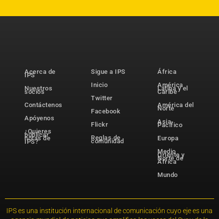
Acerca de
Sigue a IPS
África
IPS
Inicio
América
Nuestros
Latina y el
socios
Caribe
Twitter
Contáctenos
América del
Norte
Facebook
Apóyenos
Asia-
Flickr
Pacífico
¿Quieres
publicar
Reglas de
notas de
Europa
comunidad
IPS?
Medio
Oriente y
Norte de
África
Mundo
IPS es una institución internacional de comunicación cuyo eje es una