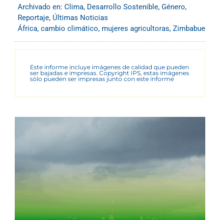
Archivado en:
Clima
,
Desarrollo Sostenible
,
Género
,
Reportaje
,
Últimas Noticias
África
,
cambio climático
,
mujeres agricultoras
,
Zimbabue
Este informe incluye imágenes de calidad que pueden
ser bajadas e impresas. Copyright IPS, estas imágenes
sólo pueden ser impresas junto con este informe