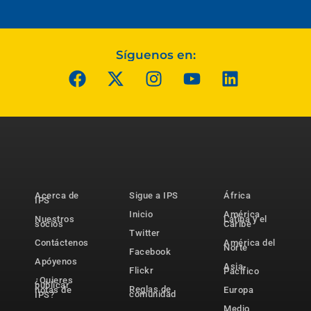
Síguenos en:
Acerca de
Sigue a IPS
África
IPS
Inicio
América
Nuestros
Latina y el
socios
Caribe
Twitter
Contáctenos
América del
Norte
Facebook
Apóyenos
Asia-
Flickr
Pacífico
¿Quieres
publicar
Reglas de
notas de
Europa
comunidad
IPS?
Medio