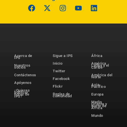
Acerca de
Sigue a IPS
África
IPS
Inicio
América
Nuestros
Latina y el
socios
Caribe
Twitter
Contáctenos
América del
Norte
Facebook
Apóyenos
Asia-
Flickr
Pacífico
¿Quieres
publicar
Reglas de
notas de
Europa
comunidad
IPS?
Medio
Oriente y
Norte de
África
Mundo