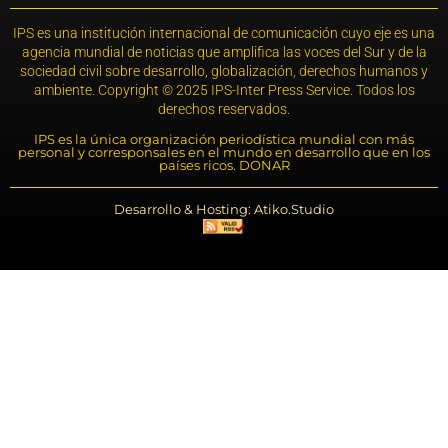
IPS es una institución internacional de comunicación cuyo eje es una
agencia mundial de noticias que amplifica las voces del Sur y de la
sociedad civil sobre desarrollo, globalización, derechos humanos y
ambiente. Copyright © 2025 IPS-Inter Press Service. Todos los
derechos reservados.
IPS es la única organización periodística mundial con más
personal y corresponsales en el mundo en desarrollo que en los
países ricos. DONAR
Desarrollo & Hosting: Atiko.Studio