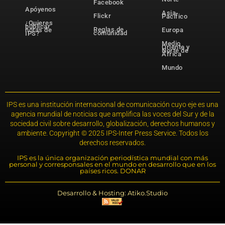
Facebook
Apóyenos
Asia-
Flickr
Pacífico
¿Quieres
publicar
Reglas de
notas de
Europa
comunidad
IPS?
Medio
Oriente y
Norte de
África
Mundo
IPS es una institución internacional de comunicación cuyo eje es una
agencia mundial de noticias que amplifica las voces del Sur y de la
sociedad civil sobre desarrollo, globalización, derechos humanos y
ambiente. Copyright © 2025 IPS-Inter Press Service. Todos los
derechos reservados.
IPS es la única organización periodística mundial con más
personal y corresponsales en el mundo en desarrollo que en los
países ricos. DONAR
Desarrollo & Hosting: Atiko.Studio