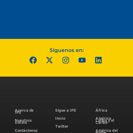
Síguenos en:
Acerca de
Sigue a IPS
África
IPS
Inicio
América
Nuestros
Latina y el
socios
Caribe
Twitter
Contáctenos
América del
Norte