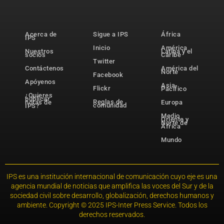
Acerca de
Sigue a IPS
África
IPS
Inicio
América
Nuestros
Latina y el
socios
Caribe
Twitter
Contáctenos
América del
Norte
Facebook
Apóyenos
Asia-
Flickr
Pacífico
¿Quieres
publicar
Reglas de
notas de
Europa
comunidad
IPS?
Medio
Oriente y
Norte de
África
Mundo
IPS es una institución internacional de comunicación cuyo eje es una
agencia mundial de noticias que amplifica las voces del Sur y de la
sociedad civil sobre desarrollo, globalización, derechos humanos y
ambiente. Copyright © 2025 IPS-Inter Press Service. Todos los
derechos reservados.