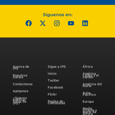
Síguenos en:
Acerca de
Sigue a IPS
África
IPS
Inicio
América
Nuestros
Latina y el
socios
Caribe
Twitter
Contáctenos
América del
Norte
Facebook
Apóyenos
Asia-
Flickr
Pacífico
¿Quieres
publicar
Reglas de
notas de
Europa
comunidad
IPS?
Medio
Oriente y
Norte de
África