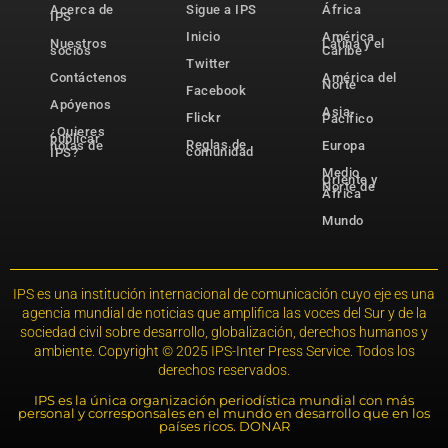
Acerca de
Sigue a IPS
África
IPS
Inicio
América
Nuestros
Latina y el
socios
Caribe
Twitter
Contáctenos
América del
Norte
Facebook
Apóyenos
Asia-
Flickr
Pacífico
¿Quieres
publicar
Reglas de
notas de
Europa
comunidad
IPS?
Medio
Oriente y
Norte de
África
Mundo
IPS es una institución internacional de comunicación cuyo eje es una
agencia mundial de noticias que amplifica las voces del Sur y de la
sociedad civil sobre desarrollo, globalización, derechos humanos y
ambiente. Copyright © 2025 IPS-Inter Press Service. Todos los
derechos reservados.
IPS es la única organización periodística mundial con más
personal y corresponsales en el mundo en desarrollo que en los
países ricos. DONAR