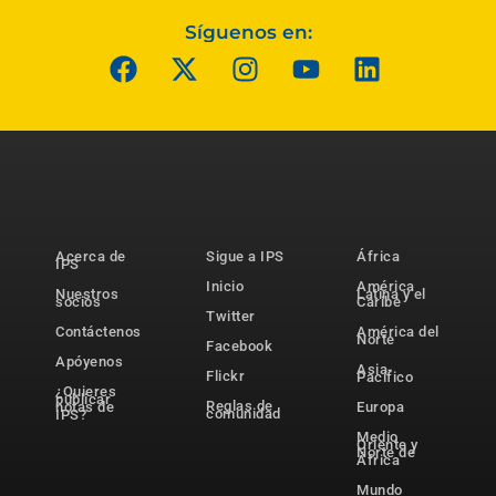
Síguenos en:
Acerca de
Sigue a IPS
África
IPS
Inicio
América
Nuestros
Latina y el
socios
Caribe
Twitter
Contáctenos
América del
Norte
Facebook
Apóyenos
Asia-
Flickr
Pacífico
¿Quieres
publicar
Reglas de
notas de
Europa
comunidad
IPS?
Medio
Oriente y
Norte de
África
Mundo