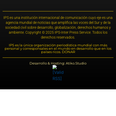
IPS es una institución internacional de comunicación cuyo eje es una
agencia mundial de noticias que amplifica las voces del Sur y de la
sociedad civil sobre desarrollo, globalización, derechos humanos y
ambiente. Copyright © 2025 IPS-Inter Press Service. Todos los
derechos reservados.
IPS es la única organización periodística mundial con más
personal y corresponsales en el mundo en desarrollo que en los
países ricos. DONAR
Desarrollo & Hosting: Atiko.Studio