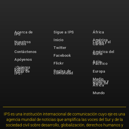
Acerca de
Sigue a IPS
África
IPS
Inicio
América
Nuestros
Latina y el
socios
Caribe
Twitter
Contáctenos
América del
Norte
Facebook
Apóyenos
Asia-
Flickr
Pacífico
¿Quieres
publicar
Reglas de
notas de
Europa
comunidad
IPS?
Medio
Oriente y
Norte de
África
Mundo
IPS es una institución internacional de comunicación cuyo eje es una
agencia mundial de noticias que amplifica las voces del Sur y de la
sociedad civil sobre desarrollo, globalización, derechos humanos y