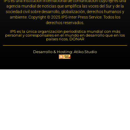
IPS es una institución internacional de comunicación cuyo eje es una
agencia mundial de noticias que amplifica las voces del Sur y de la
sociedad civil sobre desarrollo, globalización, derechos humanos y
ambiente. Copyright © 2025 IPS-Inter Press Service. Todos los
derechos reservados.
IPS es la única organización periodística mundial con más
personal y corresponsales en el mundo en desarrollo que en los
países ricos. DONAR
Desarrollo & Hosting: Atiko.Studio