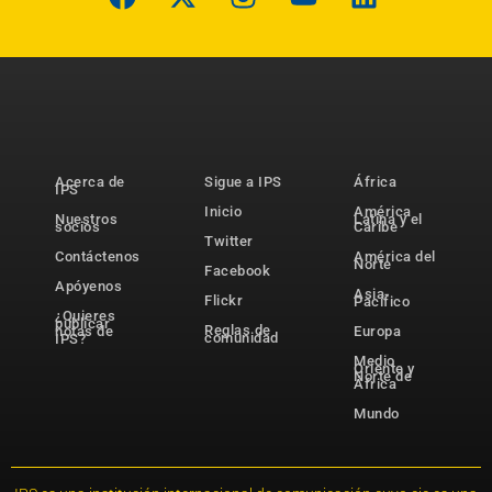
Acerca de
Sigue a IPS
África
IPS
Inicio
América
Nuestros
Latina y el
socios
Caribe
Twitter
Contáctenos
América del
Norte
Facebook
Apóyenos
Asia-
Flickr
Pacífico
¿Quieres
publicar
Reglas de
notas de
Europa
comunidad
IPS?
Medio
Oriente y
Norte de
África
Mundo