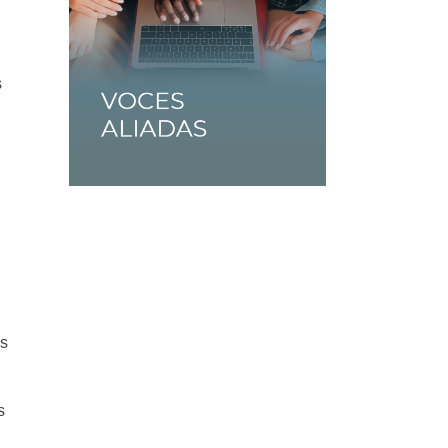
s
as
s