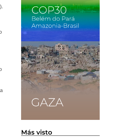
).
o
o
 a
Más visto