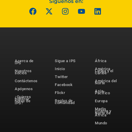
Síguenos en:
Acerca de
Sigue a IPS
África
IPS
Inicio
América
Nuestros
Latina y el
socios
Caribe
Twitter
Contáctenos
América del
Norte
Facebook
Apóyenos
Asia-
Flickr
Pacífico
¿Quieres
publicar
Reglas de
notas de
Europa
comunidad
IPS?
Medio
Oriente y
Norte de
África
Mundo