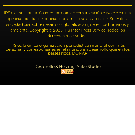
IPS es una institución internacional de comunicación cuyo eje es una
agencia mundial de noticias que amplifica las voces del Sur y de la
sociedad civil sobre desarrollo, globalización, derechos humanos y
ambiente. Copyright © 2025 IPS-Inter Press Service. Todos los
derechos reservados.
IPS es la única organización periodística mundial con más
personal y corresponsales en el mundo en desarrollo que en los
países ricos. DONAR
Desarrollo & Hosting: Atiko.Studio