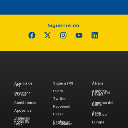
Síguenos en:
Acerca de
Sigue a IPS
África
IPS
Inicio
América
Nuestros
Latina y el
socios
Caribe
Twitter
Contáctenos
América del
Norte
Facebook
Apóyenos
Asia-
Flickr
Pacífico
¿Quieres
publicar
Reglas de
notas de
Europa
comunidad
IPS?