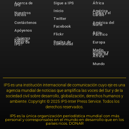
Acerca de
Sigue a IPS
África
IPS
Inicio
América
Nuestros
Latina y el
socios
Caribe
Twitter
Contáctenos
América del
Norte
Facebook
Apóyenos
Asia-
Flickr
Pacífico
¿Quieres
publicar
Reglas de
notas de
Europa
comunidad
IPS?
Medio
Oriente y
Norte de
África
Mundo
IPS es una institución internacional de comunicación cuyo eje es una
agencia mundial de noticias que amplifica las voces del Sur y de la
sociedad civil sobre desarrollo, globalización, derechos humanos y
ambiente. Copyright © 2025 IPS-Inter Press Service. Todos los
derechos reservados.
IPS es la única organización periodística mundial con más
personal y corresponsales en el mundo en desarrollo que en los
países ricos. DONAR