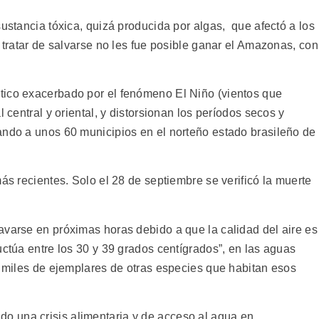
sustancia tóxica, quizá producida por algas, que afectó a los
l tratar de salvarse no les fue posible ganar el Amazonas, con
tico exacerbado por el fenómeno El Niño (vientos que
l central y oriental, y distorsionan los períodos secos y
ando a unos 60 municipios en el norteño estado brasileño de
más recientes. Solo el 28 de septiembre se verificó la muerte
avarse en próximas horas debido a que la calidad del aire es
uctúa entre los 30 y 39 grados centígrados”, en las aguas
a miles de ejemplares de otras especies que habitan esos
 una crisis alimentaria y de acceso al agua en