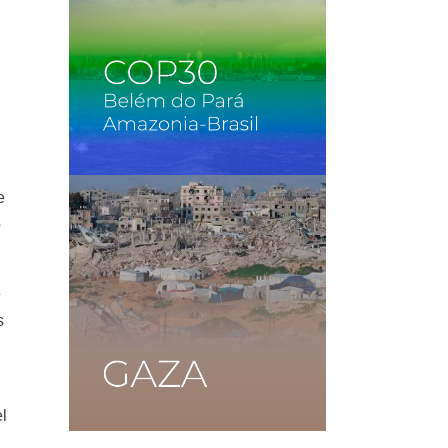
e
o
e
s
l