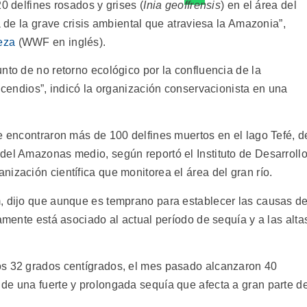
elfines rosados y grises (
Inia geoffrensis
) en el área del
a de la grave crisis ambiental que atraviesa la Amazonia”,
eza
(WWF en inglés).
nto de no retorno ecológico por la confluencia de la
incendios”, indicó la organización conservacionista en una
e encontraron más de 100 delfines muertos en el lago Tefé, d
del Amazonas medio, según reportó el Instituto de Desarroll
ización científica que monitorea el área del gran río.
, dijo que aunque es temprano para establecer las causas d
tamente está asociado al actual período de sequía y a las alta
os 32 grados centígrados, el mes pasado alcanzaron 40
de una fuerte y prolongada sequía que afecta a gran parte de