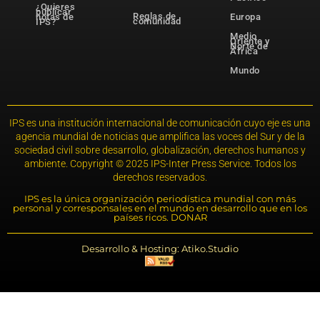
¿Quieres
publicar
Reglas de
notas de
Europa
comunidad
IPS?
Medio
Oriente y
Norte de
África
Mundo
IPS es una institución internacional de comunicación cuyo eje es una
agencia mundial de noticias que amplifica las voces del Sur y de la
sociedad civil sobre desarrollo, globalización, derechos humanos y
ambiente. Copyright © 2025 IPS-Inter Press Service. Todos los
derechos reservados.
IPS es la única organización periodística mundial con más
personal y corresponsales en el mundo en desarrollo que en los
países ricos. DONAR
Desarrollo & Hosting: Atiko.Studio