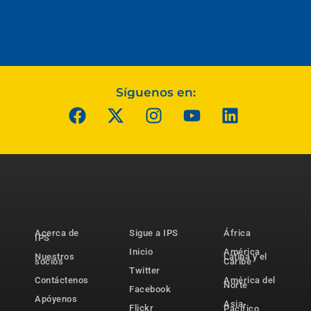
Síguenos en:
Acerca de
Sigue a IPS
África
IPS
Inicio
América
Nuestros
Latina y el
socios
Caribe
Twitter
Contáctenos
América del
Norte
Facebook
Apóyenos
Asia-
Flickr
Pacífico