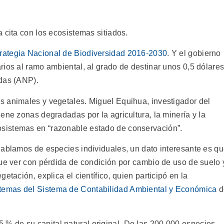
 cita con los ecosistemas sitiados.
rategia Nacional de Biodiversidad 2016-2030
. Y el gobierno
rios al ramo ambiental, al grado de destinar unos 0,5 dólare
idas (ANP).
 animales y vegetales. Miguel Equihua, investigador del
iene zonas degradadas por la agricultura, la minería y la
sistemas en “razonable estado de conservación”.
hablamos de especies individuales, un dato interesante es q
que ver con pérdida de condición por cambio de uso de suelo 
etación, explica el científico, quien participó en la
temas del Sistema de Contabilidad Ambiental y Económica
d
 % de su capital natural original. De las 200 000 especies