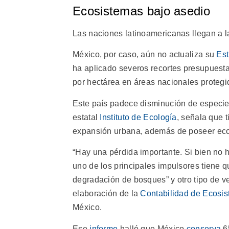
Ecosistemas bajo asedio
Las naciones latinoamericanas llegan a la
México, por caso, aún no actualiza su
Est
ha aplicado severos recortes presupuesta
por hectárea en áreas nacionales proteg
Este país padece disminución de especies
estatal
Instituto de Ecología
, señala que t
expansión urbana, además de poseer eco
“Hay una pérdida importante. Si bien no 
uno de los principales impulsores tiene 
degradación de bosques” y otro tipo de veg
elaboración de la
Contabilidad de Ecosis
México.
Ese
informe
halló que México
conserva
65