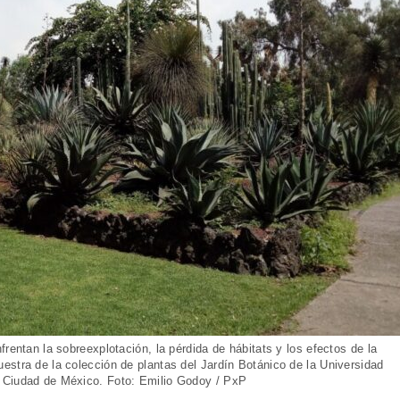
rentan la sobreexplotación, la pérdida de hábitats y los efectos de la
estra de la colección de plantas del Jardín Botánico de la Universidad
 Ciudad de México. Foto: Emilio Godoy / PxP