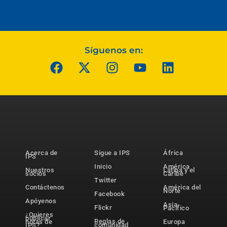
Síguenos en:
Acerca de
Sigue a IPS
África
IPS
Inicio
América
Nuestros
Latina y el
socios
Caribe
Twitter
Contáctenos
América del
Norte
Facebook
Apóyenos
Asia-
Flickr
Pacífico
¿Quieres
publicar
Reglas de
notas de
Europa
comunidad
IPS?