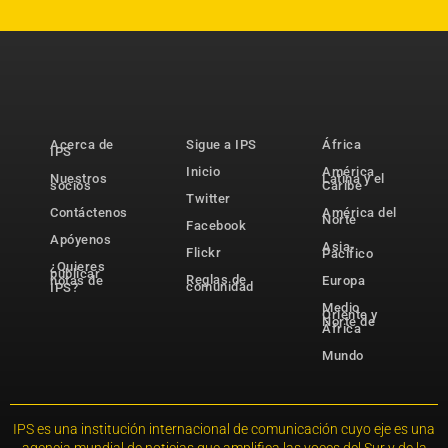
Acerca de
Sigue a IPS
África
IPS
Inicio
América
Nuestros
Latina y el
socios
Caribe
Twitter
Contáctenos
América del
Norte
Facebook
Apóyenos
Asia-
Flickr
Pacífico
¿Quieres
publicar
Reglas de
notas de
Europa
comunidad
IPS?
Medio
Oriente y
Norte de
África
Mundo
IPS es una institución internacional de comunicación cuyo eje es una