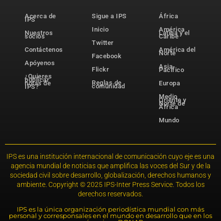
Acerca de
Sigue a IPS
África
IPS
Inicio
América
Nuestros
Latina y el
socios
Caribe
Twitter
Contáctenos
América del
Norte
Facebook
Apóyenos
Asia-
Flickr
Pacífico
¿Quieres
publicar
Reglas de
notas de
Europa
comunidad
IPS?
Medio
Oriente y
Norte de
África
Mundo
IPS es una institución internacional de comunicación cuyo eje es una
agencia mundial de noticias que amplifica las voces del Sur y de la
sociedad civil sobre desarrollo, globalización, derechos humanos y
ambiente. Copyright © 2025 IPS-Inter Press Service. Todos los
derechos reservados.
IPS es la única organización periodística mundial con más
personal y corresponsales en el mundo en desarrollo que en los