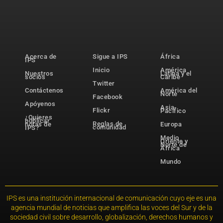
Acerca de
Sigue a IPS
África
IPS
Inicio
América
Nuestros
Latina y el
socios
Caribe
Twitter
Contáctenos
América del
Norte
Facebook
Apóyenos
Asia-
Flickr
Pacífico
¿Quieres
publicar
Reglas de
notas de
Europa
comunidad
IPS?
Medio
Oriente y
Norte de
África
Mundo
IPS es una institución internacional de comunicación cuyo eje es una
agencia mundial de noticias que amplifica las voces del Sur y de la
sociedad civil sobre desarrollo, globalización, derechos humanos y