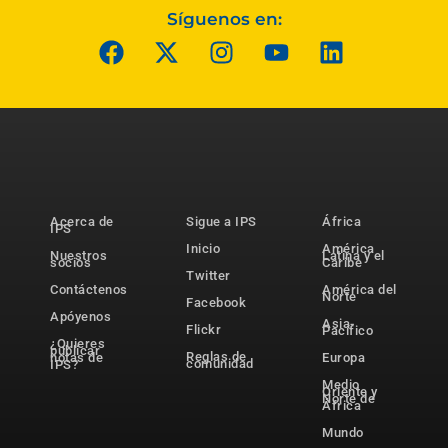
Síguenos en:
Acerca de
Sigue a IPS
África
IPS
Inicio
América
Nuestros
Latina y el
socios
Caribe
Twitter
Contáctenos
América del
Norte
Facebook
Apóyenos
Asia-
Flickr
Pacífico
¿Quieres
publicar
Reglas de
notas de
Europa
comunidad
IPS?
Medio
Oriente y
Norte de
África
Mundo