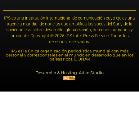
IPS es una institución internacional de comunicación cuyo eje es una
agencia mundial de noticias que amplifica las voces del Sur y de la
sociedad civil sobre desarrollo, globalización, derechos humanos y
ambiente. Copyright © 2025 IPS-Inter Press Service. Todos los
derechos reservados.
IPS es la única organización periodística mundial con más
personal y corresponsales en el mundo en desarrollo que en los
países ricos. DONAR
Desarrollo & Hosting: Atiko.Studio