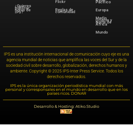
Flickr
Pacífico
¿Quieres
publicar
Reglas de
notas de
Europa
comunidad
IPS?
Medio
Oriente y
Norte de
África
Mundo
IPS es una institución internacional de comunicación cuyo eje es una
agencia mundial de noticias que amplifica las voces del Sur y de la
sociedad civil sobre desarrollo, globalización, derechos humanos y
ambiente. Copyright © 2025 IPS-Inter Press Service. Todos los
derechos reservados.
IPS es la única organización periodística mundial con más
personal y corresponsales en el mundo en desarrollo que en los
países ricos. DONAR
Desarrollo & Hosting: Atiko.Studio