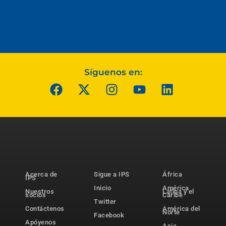
Síguenos en:
Acerca de
Sigue a IPS
África
IPS
Inicio
América
Nuestros
Latina y el
socios
Caribe
Twitter
Contáctenos
América del
Norte
Facebook
Apóyenos
Asia-