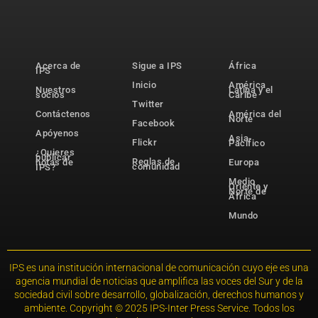
Acerca de
Sigue a IPS
África
IPS
Inicio
América
Nuestros
Latina y el
socios
Caribe
Twitter
Contáctenos
América del
Norte
Facebook
Apóyenos
Asia-
Flickr
Pacífico
¿Quieres
publicar
Reglas de
notas de
Europa
comunidad
IPS?
Medio
Oriente y
Norte de
África
Mundo
IPS es una institución internacional de comunicación cuyo eje es una
agencia mundial de noticias que amplifica las voces del Sur y de la
sociedad civil sobre desarrollo, globalización, derechos humanos y
ambiente. Copyright © 2025 IPS-Inter Press Service. Todos los