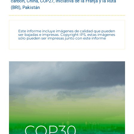
carbón
,
China
,
COP27
,
Iniciativa de la Franja y la Ruta
(BRI)
,
Pakistán
Este informe incluye imágenes de calidad que pueden
ser bajadas e impresas. Copyright IPS, estas imágenes
sólo pueden ser impresas junto con este informe