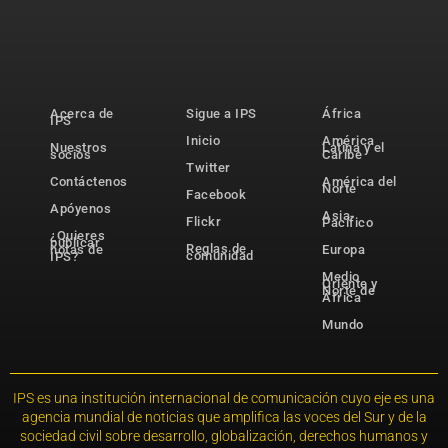
Acerca de
Sigue a IPS
África
IPS
Inicio
América
Nuestros
Latina y el
socios
Caribe
Twitter
Contáctenos
América del
Norte
Facebook
Apóyenos
Asia-
Flickr
Pacífico
¿Quieres
publicar
Reglas de
notas de
Europa
comunidad
IPS?
Medio
Oriente y
Norte de
África
Mundo
IPS es una institución internacional de comunicación cuyo eje es una
agencia mundial de noticias que amplifica las voces del Sur y de la
sociedad civil sobre desarrollo, globalización, derechos humanos y