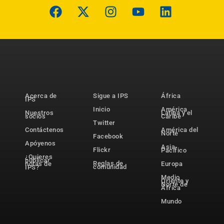
Acerca de
Sigue a IPS
África
IPS
Inicio
América
Nuestros
Latina y el
socios
Caribe
Twitter
Contáctenos
América del
Norte
Facebook
Apóyenos
Asia-
Flickr
Pacífico
¿Quieres
publicar
Reglas de
notas de
Europa
comunidad
IPS?
Medio
Oriente y
Norte de
África
Mundo