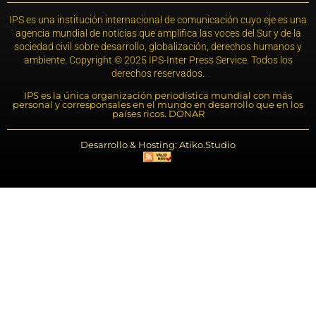
IPS es una institución internacional de comunicación cuyo eje es una
agencia mundial de noticias que amplifica las voces del Sur y de la
sociedad civil sobre desarrollo, globalización, derechos humanos y
ambiente. Copyright © 2025 IPS-Inter Press Service. Todos los
derechos reservados.
IPS es la única organización periodística mundial con más
personal y corresponsales en el mundo en desarrollo que en los
países ricos. DONAR
Desarrollo & Hosting: Atiko.Studio