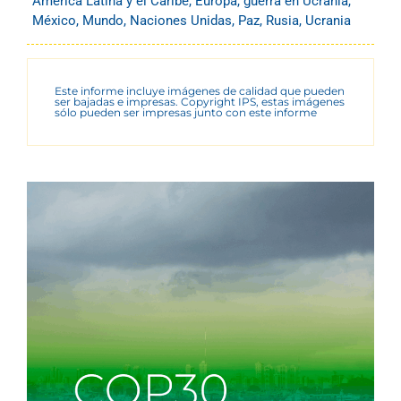
América Latina y el Caribe
,
Europa
,
guerra en Ucrania
,
México
,
Mundo
,
Naciones Unidas
,
Paz
,
Rusia
,
Ucrania
Este informe incluye imágenes de calidad que pueden
ser bajadas e impresas. Copyright IPS, estas imágenes
sólo pueden ser impresas junto con este informe