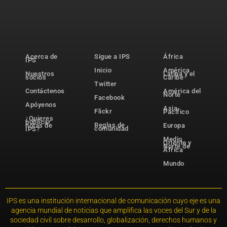
Acerca de
Sigue a IPS
África
IPS
Inicio
América
Nuestros
Latina y el
socios
Caribe
Twitter
Contáctenos
América del
Norte
Facebook
Apóyenos
Asia-
Flickr
Pacífico
¿Quieres
publicar
Reglas de
notas de
Europa
comunidad
IPS?
Medio
Oriente y
Norte de
África
Mundo
IPS es una institución internacional de comunicación cuyo eje es una
agencia mundial de noticias que amplifica las voces del Sur y de la
sociedad civil sobre desarrollo, globalización, derechos humanos y