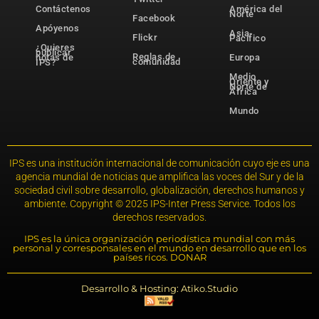
Contáctenos
América del
Norte
Facebook
Apóyenos
Asia-
Flickr
Pacífico
¿Quieres
publicar
Reglas de
notas de
Europa
comunidad
IPS?
Medio
Oriente y
Norte de
África
Mundo
IPS es una institución internacional de comunicación cuyo eje es una
agencia mundial de noticias que amplifica las voces del Sur y de la
sociedad civil sobre desarrollo, globalización, derechos humanos y
ambiente. Copyright © 2025 IPS-Inter Press Service. Todos los
derechos reservados.
IPS es la única organización periodística mundial con más
personal y corresponsales en el mundo en desarrollo que en los
países ricos. DONAR
Desarrollo & Hosting: Atiko.Studio