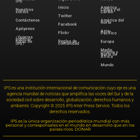
IPS
Inicio
América
Nuestros
Latina y el
socios
Caribe
Twitter
Contáctenos
América del
Norte
Facebook
Apóyenos
Asia-
Flickr
Pacífico
¿Quieres
publicar
Reglas de
notas de
Europa
comunidad
IPS?
Medio
Oriente y
Norte de
África
Mundo
IPS es una institución internacional de comunicación cuyo eje es una
agencia mundial de noticias que amplifica las voces del Sur y de la
sociedad civil sobre desarrollo, globalización, derechos humanos y
ambiente. Copyright © 2025 IPS-Inter Press Service. Todos los
derechos reservados.
IPS es la única organización periodística mundial con más
personal y corresponsales en el mundo en desarrollo que en los
países ricos. DONAR